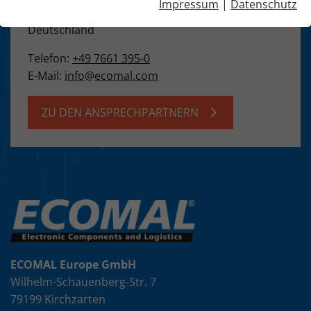
Impressum
|
Datenschutz
79199 Kirchzarten
Deutschland
Telefon:
+49 7661 395-0
E-Mail:
info
@
ecomal.com
ZU DEN ANSPRECHPARTNERN
+
−
ECOMAL Europe GmbH
Wilhelm-Schauenberg-Str. 7
79199 Kirchzarten