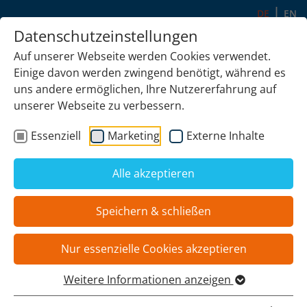
DE
EN
Datenschutzeinstellungen
Auf unserer Webseite werden Cookies verwendet.
Einige davon werden zwingend benötigt, während es
uns andere ermöglichen, Ihre Nutzererfahrung auf
ERROR:
Content Element with uid "35" and type "list"
unserer Webseite zu verbessern.
has no rendering definition!
Essenziell
Marketing
Externe Inhalte
Alle akzeptieren
Standort auswählen
Speichern & schließen
Nur essenzielle Cookies akzeptieren
ECOMAL EUROPE GMBH
Weitere Informationen anzeigen
Wilhelm-Schauenberg-Strasse 7