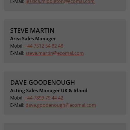
E-Mail:
jessica.middleton
@
ecomal.com
STEVE MARTIN
Area Sales Manager
Mobil:
+44 7512 54 82 48
E-Mail:
steve.martin
@
ecomal.com
DAVE GOODENOUGH
Acting Sales Manager UK & Irland
Mobil:
+44 7899 79 44 42
E-Mail:
dave.goodenough
@
ecomal.com