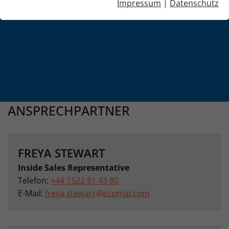
Impressum
|
Datenschutz
ANSPRECHPARTNER
FREYA STEWART
Inside Sales Representative
Telefon:
+44 1522 81 43 80
E-Mail:
freya.stewart
@
ecomal.com