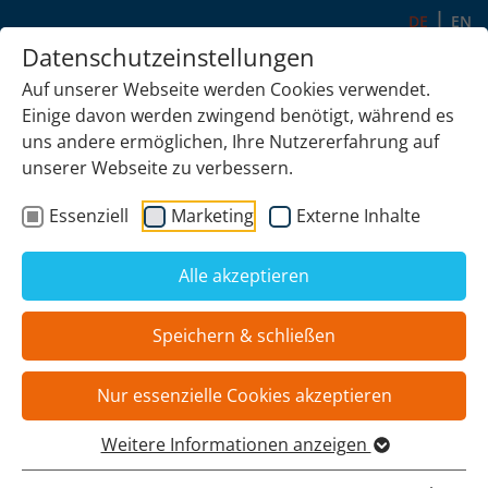
DE
EN
Datenschutzeinstellungen
Auf unserer Webseite werden Cookies verwendet.
Einige davon werden zwingend benötigt, während es
uns andere ermöglichen, Ihre Nutzererfahrung auf
unserer Webseite zu verbessern.
ECOMAL UK LIMITED
Essenziell
Marketing
Externe Inhalte
3 Sadler Rd
Lincoln, Lincolnshire LN6 3RG
Alle akzeptieren
Vereinigtes Königreich
Speichern & schließen
Telefon:
+44 1522 81 43 80
E-Mail:
sales-uk
@
ecomal.com
Nur essenzielle Cookies akzeptieren
Weitere Informationen anzeigen