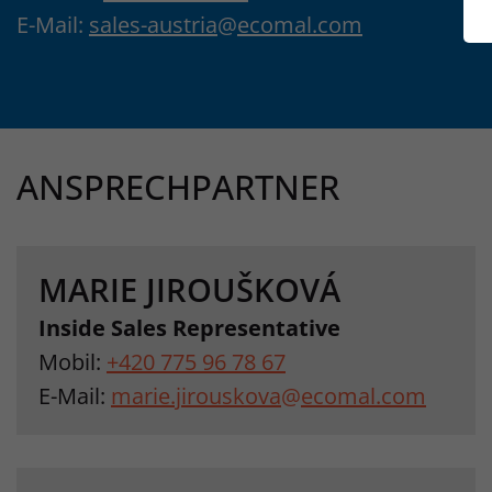
E-Mail:
sales-austria
@
ecomal.com
ANSPRECHPARTNER
MARIE JIROUŠKOVÁ
Inside Sales Representative
Mobil:
+420 775 96 78 67
E-Mail:
marie.jirouskova
@
ecomal.com