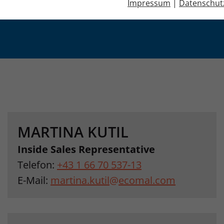
Impressum
|
Datenschut
MARTINA KUTIL
Inside Sales Representative
Telefon:
+43 1 66 70 537-13
E-Mail:
martina.kutil
@
ecomal.com