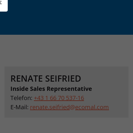
z
RENATE SEIFRIED
Inside Sales Representative
Telefon:
+43 1 66 70 537-16
E-Mail:
renate.seifried
@
ecomal.com